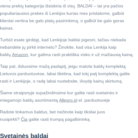
viena prekių kategorija išsiskiria iš visų. BALDAI – tai yra pačios
populiariausios prekės iš Lenkijos kurias mes pristatome, galbūt
klientai vertina be galo platų pasirinkimą, o galbūt be galo geras
kainas.
Turbūt esate girdėję, kad Lenkijoje baldai pigesni, tačiau niekada
nebandėte jų pirkti internetu? Žinokite, kad visa Lenkija kaip
baldų
Amazon
, kur galima rasti praktiška visko ir už mažiausią kainą.
Taip pat, išduosime mažą paslaptį, jeigu matote baldų komplektą
Lietuvos parduotuvėse, labai tikėtina, kad tokį patį komplektą galite
rasti ir Lenkijoje, o radę labai nustebsite, išvydę kainų skirtumą.
Šiame straipsnyje supažindinsime kur galite rasti svetainės ir
miegamojo baldų asortimentą
Allegro.pl
el. parduotuvėje
Radote tinkamus baldus, bet nežinote kaip tiksliai juos
nusipirkti?
Čia
galite rasti trumpą pagalbininką
Svetainės baldai