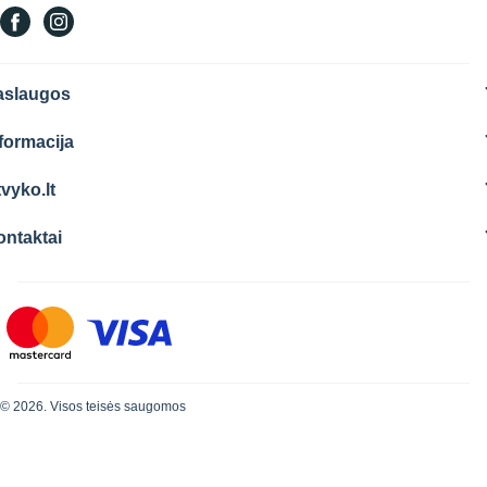
aslaugos
formacija
vyko.lt
ontaktai
© 2026. Visos teisės saugomos