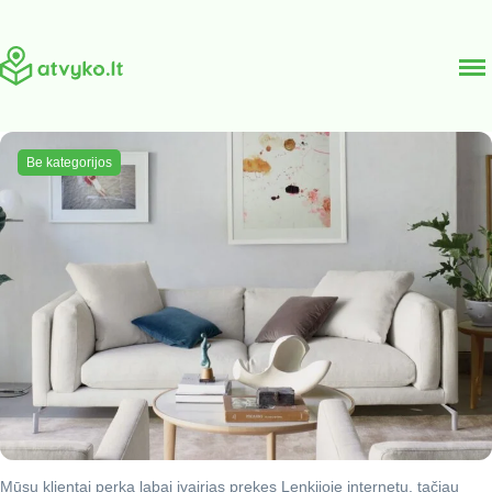
Į
Be kategorijos
turinį
Mūsų klientai perka labai įvairias prekes Lenkijoje internetu, tačiau