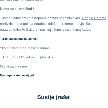
Nemokate lenkiškai?
Tuomet Jums pravers nepamainomas pagalbininkas „
Google Chrome
“
naršyklė, kuria galima naudotis telefone ir kompiuteryje. Su jos
pagalba galėsite išsiversti puslapį į Jums suprantamą kalbą.
Turite papildomų klausimų?
Skambinkite arba rašykite mums
+370 664 08801 arba info@atvyko.lt
Mielai atsakysime
Dar neperkate Lenkijoje?
Susiję įrašai