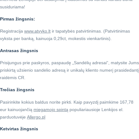
susiduriama!
Pirmas žingsnis:
Registracija
www.atvyko.lt
ir tapatybės patvirtinimas. (Patvirtinimas
vyksta per banką, kainuoja 0,29ct, mokestis vienkartinis).
Antrasas žingsnis
Prisijungus prie paskyros, paspaudę „Sandėlių adresai“, matysite Jums
priskirtą užsienio sandėlio adresą ir unikalų kliento numerį prasidedantį
raidėmis CR.
Trečias žingsnis
Pasirinkite kokius baldus norite pirkti. Kaip pavyzdį paimkime 167,78
eur kainuojančią
miegamojo s
pintą
populiariausioje Lenkijos el.
parduotuvėje
Allergo.pl
Ketvirtas žingsnis