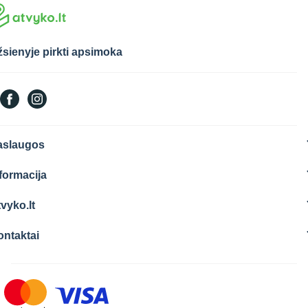
sienyje pirkti apsimoka
aslaugos
formacija
vyko.lt
ontaktai