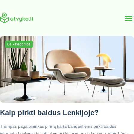
Į
Be kategorijos
turinį
Kaip pirkti baldus Lenkijoje?
Trumpas pagalbininkas pirmą kartą bandantiems pirkti baldus
internetu Lenkijoje bei atsakymai į klausimus su kuriais kartais būna