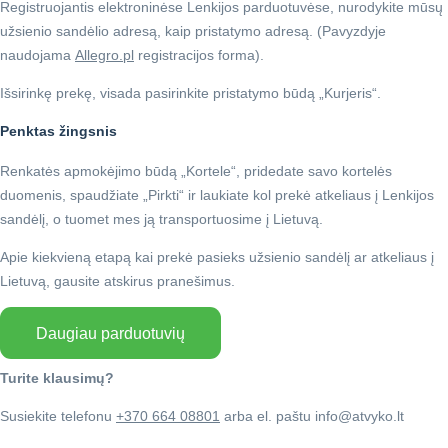
Registruojantis elektroninėse Lenkijos parduotuvėse, nurodykite mūsų
užsienio sandėlio adresą, kaip pristatymo adresą. (Pavyzdyje
naudojama
Allegro.pl
registracijos forma).
Išsirinkę prekę, visada pasirinkite pristatymo būdą „Kurjeris“.
Penktas žingsnis
Renkatės apmokėjimo būdą „Kortele“, pridedate savo kortelės
duomenis, spaudžiate „Pirkti“ ir laukiate kol prekė atkeliaus į Lenkijos
sandėlį, o tuomet mes ją transportuosime į Lietuvą.
Apie kiekvieną etapą kai prekė pasieks užsienio sandėlį ar atkeliaus į
Lietuvą, gausite atskirus pranešimus.
Daugiau parduotuvių
Turite klausimų?
Susiekite telefonu
+370 664 08801
arba el. paštu info@atvyko.lt