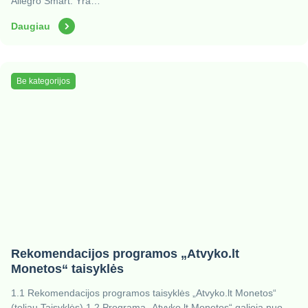
Allegro Smart. Yra…
Daugiau
Be kategorijos
Rekomendacijos programos „Atvyko.lt
Monetos“ taisyklės
1.1 Rekomendacijos programos taisyklės „Atvyko.lt Monetos“
(toliau Taisyklės) 1.2 Programa „Atvyko.lt Monetos“ galioja nuo