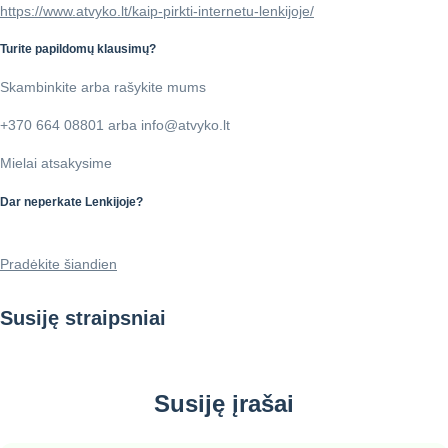
https://www.atvyko.lt/kaip-pirkti-internetu-lenkijoje/
Turite papildomų klausimų?
Skambinkite arba rašykite mums
+370 664 08801 arba info@atvyko.lt
Mielai atsakysime
Dar neperkate Lenkijoje?
Pradėkite šiandien
Susiję straipsniai
Susiję įrašai