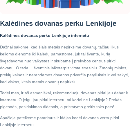
Kalėdines dovanas perku Lenkijoje
Kalėdines dovanas perku Lenkijoje internetu
Dažnai sakome, kad šiais metais nepirksime dovanų, tačiau likus
kelioms dienoms iki Kalėdų pamastome, juk tai šventė, kurią
švęsdavome nuo vaikystės ir skubame į prekybos centrus pirkti
dovanų. O tada… šventinis laikotarpis virsta stresiniu. Žmonių minios,
prekių kainos ir nerandamos dovanos priverčia patyliukais ir vėl sakyti,
kad viskas, kitais metais dovanų nepirksiu.
Todėl mes, ir aš asmeniškai, rekomenduoju dovanas pirkti jau dabar ir
internetu. O jeigu jau pirkti internetu tai kodėl ne Lenkijoje? Prekės
pigesnės, pasirinkimas didesnis, o pristatymo greitis toks pats!
Apačioje pateikėme patarimus ir idėjas kodėl dovanas verta pirkti
Lenkijoje internetu.