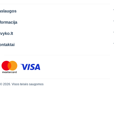
aslaugos
formacija
vyko.lt
ontaktai
© 2026. Visos teisės saugomos