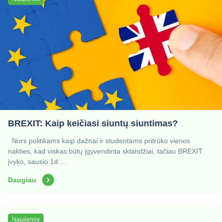
BREXIT: Kaip keičiasi siuntų siuntimas?
Nors politikams kaip dažnai ir studentams pritrūko vienos
nakties, kad viskas būtų įgyvendinta sklandžiai, tačiau BREXIT
įvyko, sausio 1d….
Daugiau
Naujienos