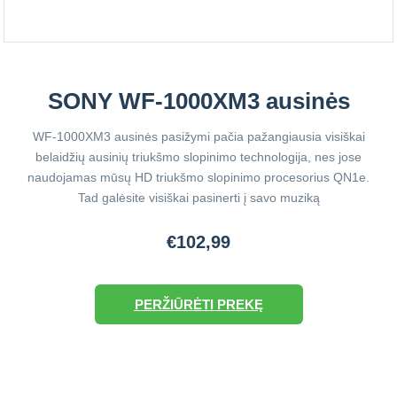
SONY WF-1000XM3 ausinės
WF-1000XM3 ausinės pasižymi pačia pažangiausia visiškai
belaidžių ausinių triukšmo slopinimo technologija, nes jose
naudojamas mūsų HD triukšmo slopinimo procesorius QN1e.
Tad galėsite visiškai pasinerti į savo muziką
€102,99
PERŽIŪRĖTI PREKĘ