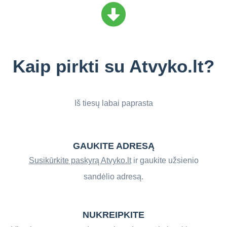
Kaip pirkti su Atvyko.lt?
Iš tiesų labai paprasta
GAUKITE ADRESĄ
Susikūrkite paskyrą Atvyko.lt
ir gaukite užsienio
sandėlio adresą.
NUKREIPKITE